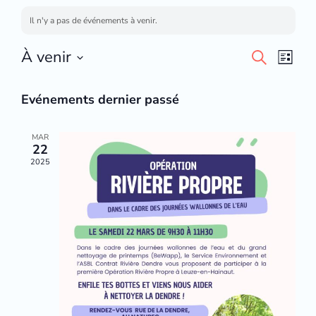
Il n'y a pas de événements à venir.
Evéneme
À venir
Évè
Recherche
Liste
recherch
vues
Sélectionnez
et
la
Evénements dernier passé
vues
date.
MAR
22
2025