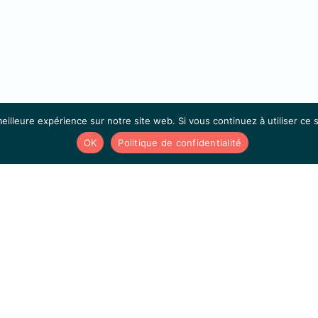
eilleure expérience sur notre site web. Si vous continuez à utiliser ce
OK
Politique de confidentialité
Sites généraux de la Wallonie
Wallonie.be