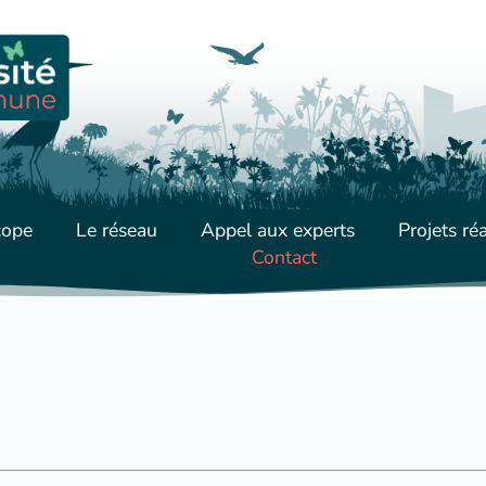
cope
Le réseau
Appel aux experts
Projets réa
Contact