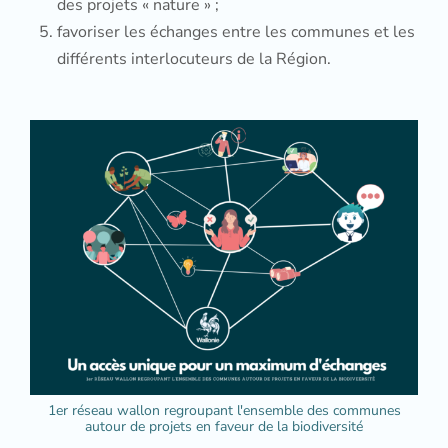
des projets « nature » ;
favoriser les échanges entre les communes et les
différents interlocuteurs de la Région.
1er réseau wallon regroupant l'ensemble des communes
autour de projets en faveur de la biodiversité