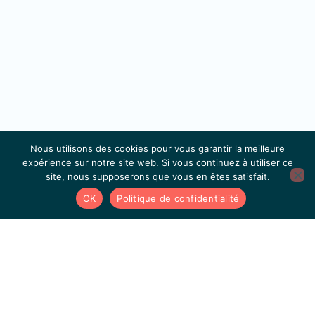
Nous utilisons des cookies pour vous garantir la meilleure
expérience sur notre site web. Si vous continuez à utiliser ce
site, nous supposerons que vous en êtes satisfait.
OK
Politique de confidentialité
Accès rapide
Appel aux experts
Projets réalisés
Agenda